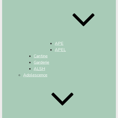
APE
APEL
Cantine
Garderie
ALSH
Adolescence