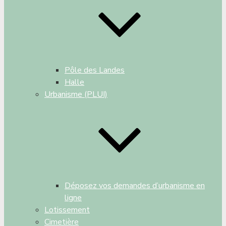
Pôle des Landes
Halle
Urbanisme (PLUI)
Déposez vos demandes d’urbanisme en
ligne
Lotissement
Cimetière