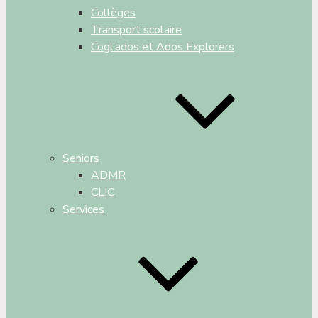
Collèges
Transport scolaire
Cogl’ados et Ados Explorers
Seniors
ADMR
CLIC
Services