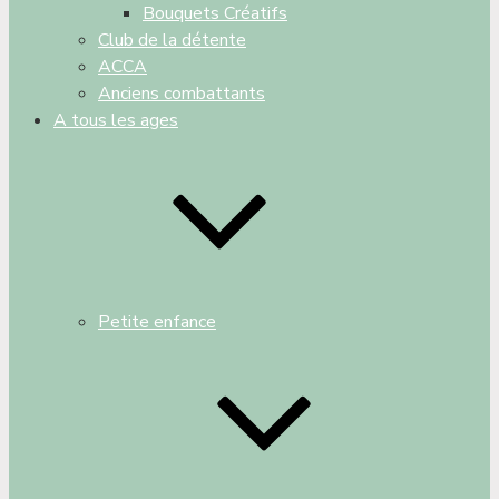
Bouquets Créatifs
Club de la détente
ACCA
Anciens combattants
A tous les ages
Petite enfance