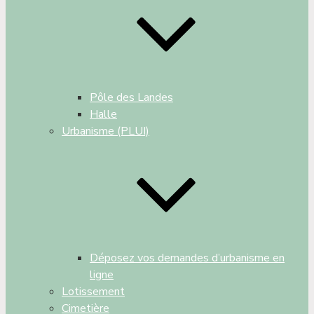
Pôle des Landes
Halle
Urbanisme (PLUI)
Déposez vos demandes d’urbanisme en
ligne
Lotissement
Cimetière