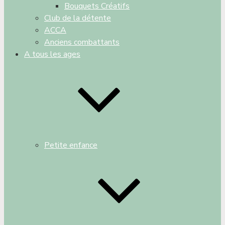
Bouquets Créatifs
Club de la détente
ACCA
Anciens combattants
A tous les ages
Petite enfance