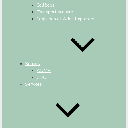
Collèges
Transport scolaire
Cogl’ados et Ados Explorers
Seniors
ADMR
CLIC
Services