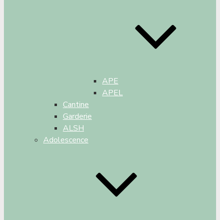
APE
APEL
Cantine
Garderie
ALSH
Adolescence